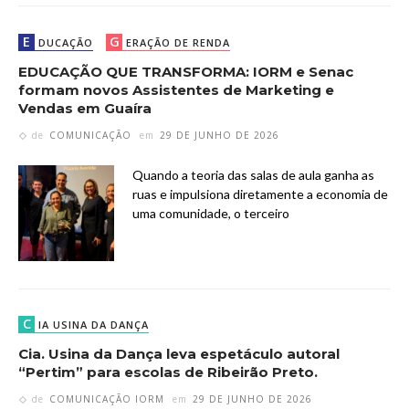
E
G
DUCAÇÃO
ERAÇÃO DE RENDA
EDUCAÇÃO QUE TRANSFORMA: IORM e Senac
formam novos Assistentes de Marketing e
Vendas em Guaíra
de
COMUNICAÇÃO
em
29 DE JUNHO DE 2026
Quando a teoria das salas de aula ganha as
ruas e impulsiona diretamente a economia de
uma comunidade, o terceiro
C
IA USINA DA DANÇA
Cia. Usina da Dança leva espetáculo autoral
“Pertim” para escolas de Ribeirão Preto.
de
COMUNICAÇÃO IORM
em
29 DE JUNHO DE 2026