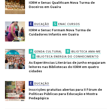
IORM e Senac Qualificam Nova Turma de
Doceiros em Guaíra
E
S
DUCAÇÃO
ENAC CURSOS
IORM e Senac Formam Nova Turma de
Cuidadores Infantis em Guaíra
A
B
GENDA CULTURAL
IBLIOTECA AMA-ME
B
IBLIOTECA ENERGIA DO CONHECIMENTO
As Experiências Literárias de junho engajaram
leitores nas Bibliotecas do IORM em quatro
cidades
E
DUCAÇÃO
Inscrições gratuitas abertas para II Fórum de
Políticas Públicas para Educação e Mostra
Pedagógica