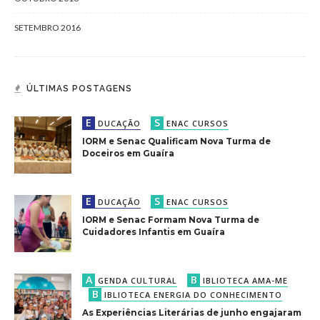
SETEMBRO 2016
ÚLTIMAS POSTAGENS
E
S
DUCAÇÃO
ENAC CURSOS
IORM e Senac Qualificam Nova Turma de
Doceiros em Guaíra
E
S
DUCAÇÃO
ENAC CURSOS
IORM e Senac Formam Nova Turma de
Cuidadores Infantis em Guaíra
A
B
GENDA CULTURAL
IBLIOTECA AMA-ME
B
IBLIOTECA ENERGIA DO CONHECIMENTO
As Experiências Literárias de junho engajaram