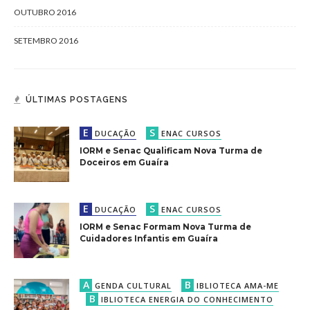
OUTUBRO 2016
SETEMBRO 2016
ÚLTIMAS POSTAGENS
E
S
DUCAÇÃO
ENAC CURSOS
IORM e Senac Qualificam Nova Turma de
Doceiros em Guaíra
E
S
DUCAÇÃO
ENAC CURSOS
IORM e Senac Formam Nova Turma de
Cuidadores Infantis em Guaíra
A
B
GENDA CULTURAL
IBLIOTECA AMA-ME
B
IBLIOTECA ENERGIA DO CONHECIMENTO