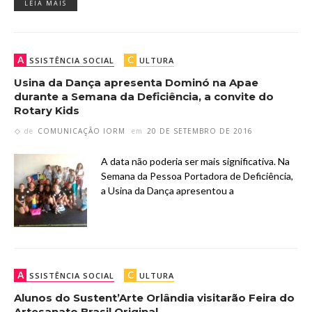
LEIA MAIS
A
C
SSISTÊNCIA SOCIAL
ULTURA
Usina da Dança apresenta Dominó na Apae
durante a Semana da Deficiência, a convite do
Rotary Kids
de
COMUNICAÇÃO IORM
em
20 DE SETEMBRO DE 2016
A data não poderia ser mais significativa. Na
Semana da Pessoa Portadora de Deficiência,
a Usina da Dança apresentou a
A
C
SSISTÊNCIA SOCIAL
ULTURA
Alunos do Sustent’Arte Orlândia visitarão Feira do