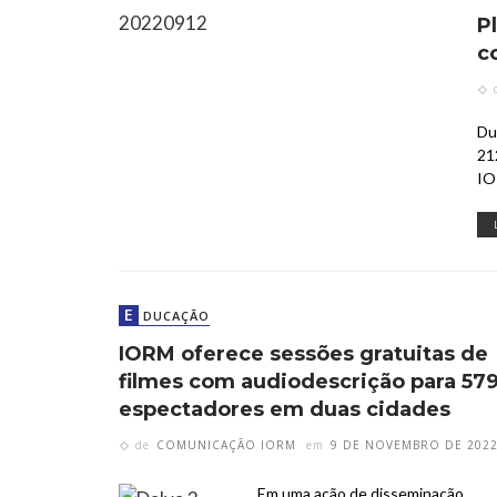
P
c
Du
21
IO
E
DUCAÇÃO
IORM oferece sessões gratuitas de
filmes com audiodescrição para 57
espectadores em duas cidades
de
COMUNICAÇÃO IORM
em
9 DE NOVEMBRO DE 202
Em uma ação de disseminação