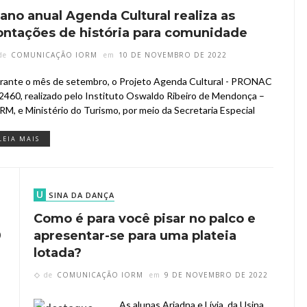
lano anual Agenda Cultural realiza as
ontações de história para comunidade
de
COMUNICAÇÃO IORM
em
10 DE NOVEMBRO DE 2022
rante o mês de setembro, o Projeto Agenda Cultural - PRONAC
2460, realizado pelo Instituto Oswaldo Ribeiro de Mendonça –
RM, e Ministério do Turismo, por meio da Secretaria Especial
LEIA MAIS
U
SINA DA DANÇA
Como é para você pisar no palco e
9
apresentar-se para uma plateia
lotada?
2
de
COMUNICAÇÃO IORM
em
9 DE NOVEMBRO DE 2022
As alunas Ariadna e Lívia, da Usina