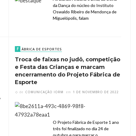
da Dança do núcleo do Instituto
Oswaldo Ribeiro de Mendonça de
Miguelópolis, falam
F
ÁBRICA DE ESPORTES
Troca de faixas no judô, competição
e Festa das Crianças e marcam
2
encerramento do Projeto Fábrica de
Esporte
de
COMUNICAÇÃO IORM
em
1 DE NOVEMBRO DE 2022
o
O Projeto Fábrica de Esporte 1 ano
três foi finalizado no dia 24 de
outubro e para marcar o