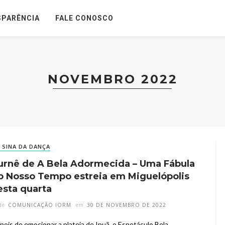
SPARÊNCIA
FALE CONOSCO
NOVEMBRO 2022
SINA DA DANÇA
urnê de A Bela Adormecida – Uma Fábula
o Nosso Tempo estreia em Miguelópolis
esta quarta
de
COMUNICAÇÃO IORM
em
30 DE NOVEMBRO DE 2022
pois de emocionar a plateia de Ipuã, o Espetáculo Bela