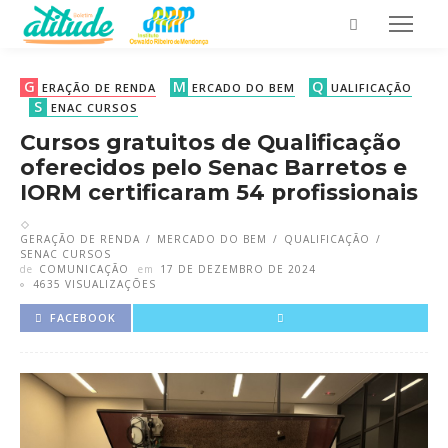
G
M
Q
ERAÇÃO DE RENDA
ERCADO DO BEM
UALIFICAÇÃO
S
ENAC CURSOS
Cursos gratuitos de Qualificação
oferecidos pelo Senac Barretos e
IORM certificaram 54 profissionais
GERAÇÃO DE RENDA
MERCADO DO BEM
QUALIFICAÇÃO
SENAC CURSOS
de
COMUNICAÇÃO
em
17 DE DEZEMBRO DE 2024
4635 VISUALIZAÇÕES
FACEBOOK