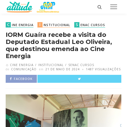
C
I
S
INE ENERGIA
NSTITUCIONAL
ENAC CURSOS
IORM Guaíra recebe a visita do
Deputado Estadual Leo Oliveira,
que destinou emenda ao Cine
Energia
CINE ENERGIA
INSTITUCIONAL
SENAC CURSOS
de
COMUNICAÇÃO
em
21 DE MAIO DE 2024
1487 VISUALIZAÇÕES
FACEBOOK