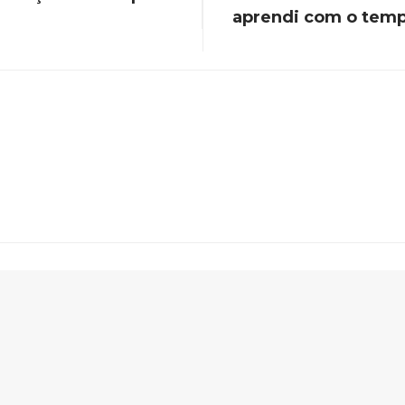
aprendi com o temp
m leitores nas Bibliotecas do IORM em quatro cidades