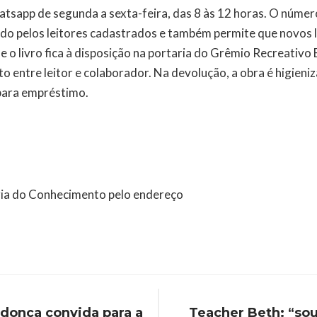
atsapp de segunda a sexta-feira, das 8 às 12 horas. O núme
do pelos leitores cadastrados e também permite que novos l
e o livro fica à disposição na portaria do Grêmio Recreativ
to entre leitor e colaborador. Na devolução, a obra é higien
 para empréstimo.
rgia do Conhecimento pelo endereço
ndonça convida para a
Teacher Beth: “sou