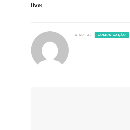
live:
O AUTOR
COMUNICAÇÃO
VOCÊ PODE GOSTAR TAMBÉM
As Experiências Literárias de junho engajara