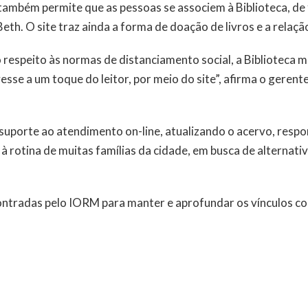
 também permite que as pessoas se associem à Biblioteca, de
eth. O site traz ainda a forma de doação de livros e a relaçã
respeito às normas de distanciamento social, a Biblioteca 
se a um toque do leitor, por meio do site”, afirma o gerent
 suporte ao atendimento on-line, atualizando o acervo, resp
u à rotina de muitas famílias da cidade, em busca de alternati
ontradas pelo IORM para manter e aprofundar os vínculos co