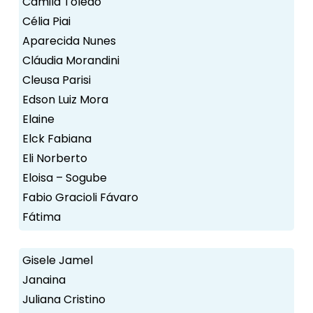
Camila Toledo
Célia Piai
Aparecida Nunes
Cláudia Morandini
Cleusa Parisi
Edson Luiz Mora
Elaine
Elck Fabiana
Eli Norberto
Eloisa – Sogube
Fabio Gracioli Fávaro
Fátima
Gisele Jamel
Janaina
Juliana Cristino