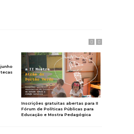
 junho
otecas
Inscrições gratuitas abertas para II
Em agosto, 
Fórum de Políticas Públicas para
produções a
Educação e Mostra Pedagógica
Pedro II com